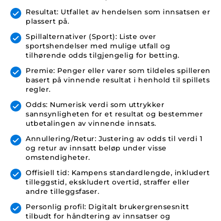
Resultat: Utfallet av hendelsen som innsatsen er
plassert på.
Spillalternativer (Sport): Liste over
sportshendelser med mulige utfall og
tilhørende odds tilgjengelig for betting.
Premie: Penger eller varer som tildeles spilleren
basert på vinnende resultat i henhold til spillets
regler.
Odds: Numerisk verdi som uttrykker
sannsynligheten for et resultat og bestemmer
utbetalingen av vinnende innsats.
Annullering/Retur: Justering av odds til verdi 1
og retur av innsatt beløp under visse
omstendigheter.
Offisiell tid: Kampens standardlengde, inkludert
tilleggstid, ekskludert overtid, straffer eller
andre tilleggsfaser.
Personlig profil: Digitalt brukergrensesnitt
tilbudt for håndtering av innsatser og