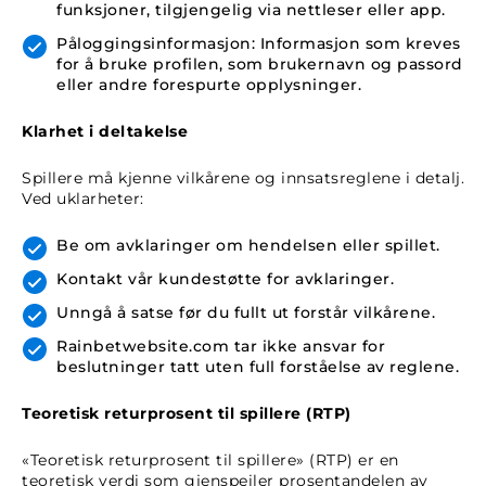
funksjoner, tilgjengelig via nettleser eller app.
Påloggingsinformasjon: Informasjon som kreves
for å bruke profilen, som brukernavn og passord
eller andre forespurte opplysninger.
Klarhet i deltakelse
Spillere må kjenne vilkårene og innsatsreglene i detalj.
Ved uklarheter:
Be om avklaringer om hendelsen eller spillet.
Kontakt vår kundestøtte for avklaringer.
Unngå å satse før du fullt ut forstår vilkårene.
Rainbetwebsite.com tar ikke ansvar for
beslutninger tatt uten full forståelse av reglene.
Teoretisk returprosent til spillere (RTP)
«Teoretisk returprosent til spillere» (RTP) er en
teoretisk verdi som gjenspeiler prosentandelen av