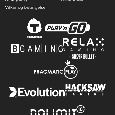
Vilkår og betingelser