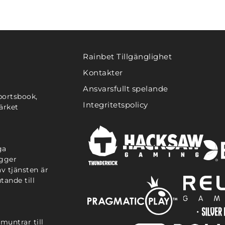
Rainbet Tillgänglighet
Kontakter
Ansvarsfullt spelande
portsbook,
Integritetspolicy
ärket
ga
igger
v tjänsten är
tande till
muntrar till