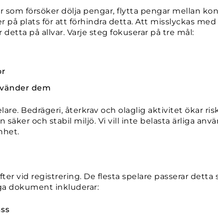
r som försöker dölja pengar, flytta pengar mellan ko
er på plats för att förhindra detta. Att misslyckas med
tta på allvar. Varje steg fokuserar på tre mål:
or
använder dem
are. Bedrägeri, återkrav och olaglig aktivitet ökar ris
äker och stabil miljö. Vi vill inte belasta ärliga använ
nhet.
 vid registrering. De flesta spelare passerar detta ste
iga dokument inkluderar:
ass