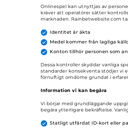
Onlinespel kan utnyttjas av persone
kräver att operatörer sätter kontroll
marknaden. Rainbetwebsite.com tar de
Identitet är äkta
Medel kommer från lagliga käll
Konton tillhör personen som 
Dessa kontroller skyddar vanliga spel
standarder konsekventa stödjer vi en s
förnuftigt omdöme grundat i erfare
Information vi kan begära
Vi börjar med grundläggande uppgifter
begära ytterligare bekräftelse. Vanl
Statligt utfärdat ID-kort eller p