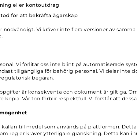
ning eller kontoutdrag
d för att bekräfta ägarskap
är nödvändigt. Vi kräver inte flera versioner av samm
.
al. Vi förlitar oss inte blint på automatiserade syst
 endast tillgängliga för behörig personal. Vi delar i
 regulatorisk begäran.
pgifter är konsekventa och dokument är giltiga. Om et
e kopia. Vår ton förblir respektfull. Vi förstår att des
förmögenhet
m källan till medel som används på plattformen. Det
 om regler kräver ytterligare granskning. Detta kan i