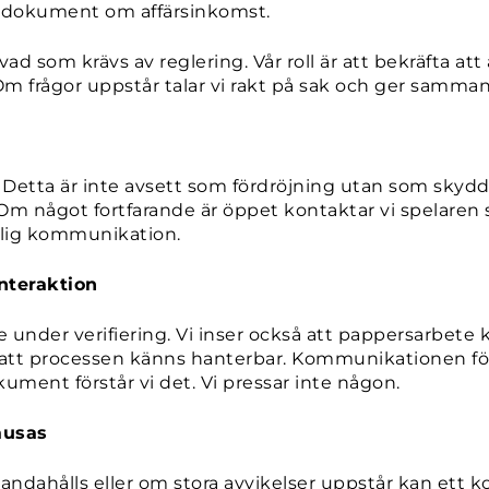
er dokument om affärsinkomst.
r vad som krävs av reglering. Vår roll är att bekräfta a
m frågor uppstår talar vi rakt på sak och ger samma
 Detta är inte avsett som fördröjning utan som skydd
m något fortfarande är öppet kontaktar vi spelaren s
tydlig kommunikation.
nteraktion
e under verifiering. Vi inser också att pappersarbet
så att processen känns hanterbar. Kommunikationen för
kument förstår vi det. Vi pressar inte någon.
ausas
ndahålls eller om stora avvikelser uppstår kan ett ko