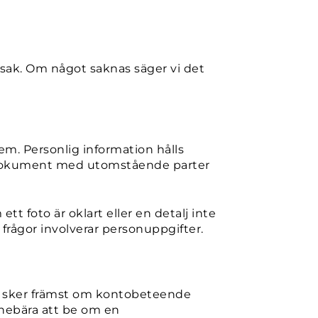
a sak. Om något saknas säger vi det
em. Personlig information hålls
nte dokument med utomstående parter
t foto är oklart eller en detalj inte
sa frågor involverar personuppgifter.
ta sker främst om kontobeteende
nnebära att be om en