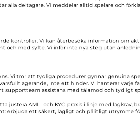
 alla deltagare. Vi meddelar alltid spelare och förklar
nde kontroller. Vi kan återbesöka information om akti
nt och med syfte. Vi inför inte nya steg utan anledni
s. Vi tror att tydliga procedurer gynnar genuina spe
svarsfullt agerande, inte ett hinder. Vi hanterar varje
rt supportteam assistans med tålamod och tydligt sp
 justera AML- och KYC-praxis i linje med lagkrav, b
: erbjuda ett säkert, lagligt och pålitligt utrymme för