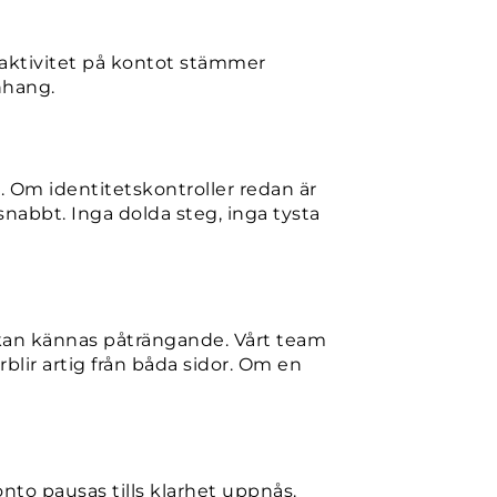
tt aktivitet på kontot stämmer
nhang.
. Om identitetskontroller redan är
nabbt. Inga dolda steg, inga tysta
e kan kännas påträngande. Vårt team
blir artig från båda sidor. Om en
nto pausas tills klarhet uppnås.